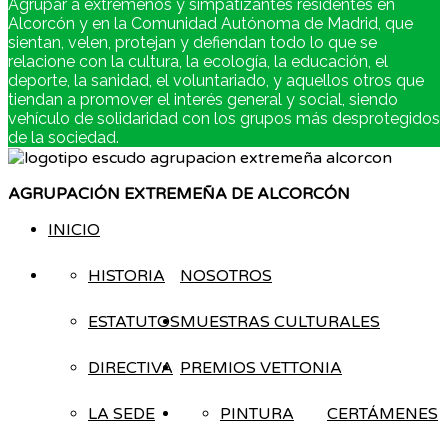
Agrupar a extremeños y simpatizantes residentes en
Alcorcón y en la Comunidad Autónoma de Madrid, que
sientan, velen, protejan y defiendan todo lo que se
relacione con la cultura, la ecología, la educación, el
deporte, la sanidad, el voluntariado, y aquellos otros que
tiendan a promover el interés general y social, siendo
vehículo de solidaridad con los grupos más desprotegidos
de la sociedad.
AGRUPACIÓN EXTREMEÑA DE ALCORCÓN
INICIO
HISTORIA
NOSOTROS
ESTATUTOS
MUESTRAS CULTURALES
DIRECTIVA
PREMIOS VETTONIA
LA SEDE
PINTURA
CERTÁMENES