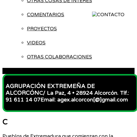
OTRAS COSAS DE INTERÉS
COMENTARIOS
PROYECTOS
VIDEOS
OTRAS COLABORACIONES
ACCESO
AGRUPACIÓN EXTREMEÑA DE
ALCORCÓN
C/ La Paz, 4 • 28924 Alcorcón. Tlf.:
91 611 14 07
Email: agex.alcorcon[@]gmail.com
C
Pueblos de Extremadura que comienzan con la