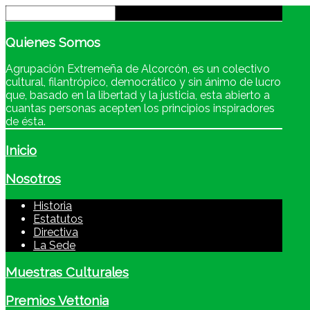
Quienes
Somos
Agrupación Extremeña de Alcorcón, es un colectivo
cultural, filantrópico, democrático y sin ánimo de lucro
que, basado en la libertad y la justicia, esta abierto a
cuantas personas acepten los principios inspiradores
de ésta.
Inicio
Nosotros
Historia
Estatutos
Directiva
La Sede
Muestras Culturales
Premios Vettonia