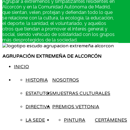
Agrupar a extremeños y simpatizantes residentes en
Alcorcón y en la Comunidad Autónoma de Madrid,
que sientan, velen, protejan y defiendan todo lo que
se relacione con la cultura, la ecología, la educación,
el deporte, la sanidad, el voluntariado, y aquellos
otros que tiendan a promover el interés general y
social, siendo vehículo de solidaridad con los grupos
más desprotegidos de la sociedad.
AGRUPACIÓN EXTREMEÑA DE ALCORCÓN
INICIO
HISTORIA
NOSOTROS
ESTATUTOS
MUESTRAS CULTURALES
DIRECTIVA
PREMIOS VETTONIA
LA SEDE
PINTURA
CERTÁMENES