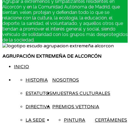
Agrupar a extremeños y simpatizantes residentes en
Alcorcón y en la Comunidad Autónoma de Madrid, que
sientan, velen, protejan y defiendan todo lo que se
relacione con la cultura, la ecología, la educación, el
deporte, la sanidad, el voluntariado, y aquellos otros que
tiendan a promover el interés general y social, siendo
vehículo de solidaridad con los grupos más desprotegidos
de la sociedad.
AGRUPACIÓN EXTREMEÑA DE ALCORCÓN
INICIO
HISTORIA
NOSOTROS
ESTATUTOS
MUESTRAS CULTURALES
DIRECTIVA
PREMIOS VETTONIA
LA SEDE
PINTURA
CERTÁMENES