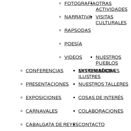
FOTOGRAFÍA
OTRAS
ACTIVIDADES
NARRATIVA
VISITAS
CULTURALES
RAPSODAS
POESÍA
VIDEOS
NUESTROS
PUEBLOS
CONFERENCIAS
EXTREMADURA
EXTREMEÑOS
MIS CREACIONES
ILUSTRES
PRESENTACIONES
NUESTROS TALLERES
EXPOSICIONES
COSAS DE INTERÉS
CARNAVALES
COLABORACIONES
CABALGATA DE REYES
CONTACTO