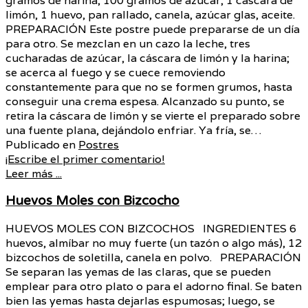
gramos de harina, 100 gramos de azúcar, 1 cáscara de
limón, 1 huevo, pan rallado, canela, azúcar glas, aceite.
PREPARACIÓN Este postre puede prepararse de un día
para otro. Se mezclan en un cazo la leche, tres
cucharadas de azúcar, la cáscara de limón y la harina;
se acerca al fuego y se cuece removiendo
constantemente para que no se formen grumos, hasta
conseguir una crema espesa. Alcanzado su punto, se
retira la cáscara de limón y se vierte el preparado sobre
una fuente plana, dejándolo enfriar. Ya fría, se…
Publicado en
Postres
¡Escribe el primer comentario!
Leer más ...
Huevos Moles con Bizcocho
HUEVOS MOLES CON BIZCOCHOS INGREDIENTES 6
huevos, almíbar no muy fuerte (un tazón o algo más), 12
bizcochos de soletilla, canela en polvo. PREPARACIÓN
Se separan las yemas de las claras, que se pueden
emplear para otro plato o para el adorno final. Se baten
bien las yemas hasta dejarlas espumosas; luego, se