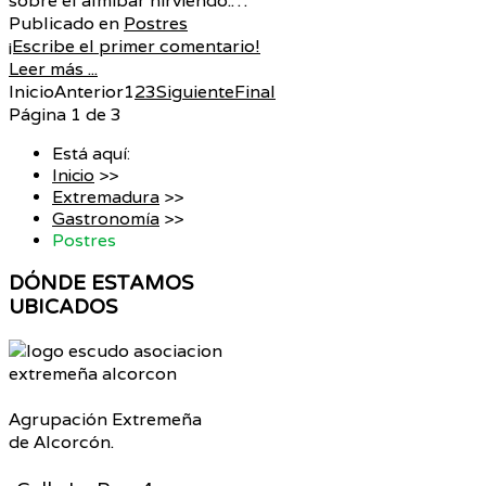
sobre el almíbar hirviendo.…
Publicado en
Postres
¡Escribe el primer comentario!
Leer más ...
Inicio
Anterior
1
2
3
Siguiente
Final
Página 1 de 3
Está aquí:
Inicio
>>
Extremadura
>>
Gastronomía
>>
Postres
DÓNDE
ESTAMOS
UBICADOS
Agrupación Extremeña
de Alcorcón.