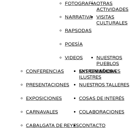
FOTOGRAFÍA
OTRAS
ACTIVIDADES
NARRATIVA
VISITAS
CULTURALES
RAPSODAS
POESÍA
VIDEOS
NUESTROS
PUEBLOS
CONFERENCIAS
EXTREMADURA
EXTREMEÑOS
MIS CREACIONES
ILUSTRES
PRESENTACIONES
NUESTROS TALLERES
EXPOSICIONES
COSAS DE INTERÉS
CARNAVALES
COLABORACIONES
CABALGATA DE REYES
CONTACTO