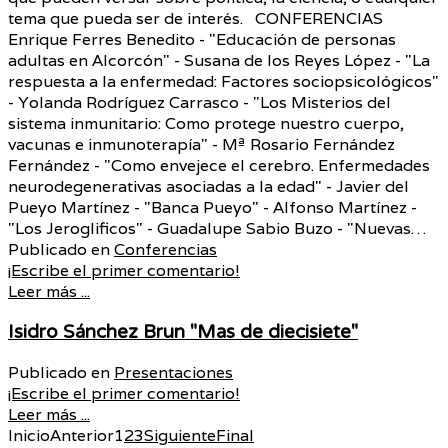
tema que pueda ser de interés. CONFERENCIAS
Enrique Ferres Benedito - "Educación de personas
adultas en Alcorcón" - Susana de los Reyes López - "La
respuesta a la enfermedad: Factores sociopsicológicos"
- Yolanda Rodríguez Carrasco - "Los Misterios del
sistema inmunitario: Como protege nuestro cuerpo,
vacunas e inmunoterapía" - Mª Rosario Fernández
Fernández - "Como envejece el cerebro. Enfermedades
neurodegenerativas asociadas a la edad" - Javier del
Pueyo Martínez - "Banca Pueyo" - Alfonso Martínez -
"Los Jeroglificos" - Guadalupe Sabio Buzo - "Nuevas…
Publicado en
Conferencias
¡Escribe el primer comentario!
Leer más ...
Isidro Sánchez Brun "Mas de diecisiete"
Publicado en
Presentaciones
¡Escribe el primer comentario!
Leer más ...
Inicio
Anterior
1
2
3
Siguiente
Final