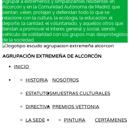
Agrupar a extremeños y simpatizantes residentes en
Alcorcón y en la Comunidad Autónoma de Madrid, que
sientan, velen, protejan y defiendan todo lo que se
relacione con la cultura, la ecología, la educación, el
deporte, la sanidad, el voluntariado, y aquellos otros que
tiendan a promover el interés general y social, siendo
vehículo de solidaridad con los grupos más desprotegidos
de la sociedad.
AGRUPACIÓN EXTREMEÑA DE ALCORCÓN
INICIO
HISTORIA
NOSOTROS
ESTATUTOS
MUESTRAS CULTURALES
DIRECTIVA
PREMIOS VETTONIA
LA SEDE
PINTURA
CERTÁMENES