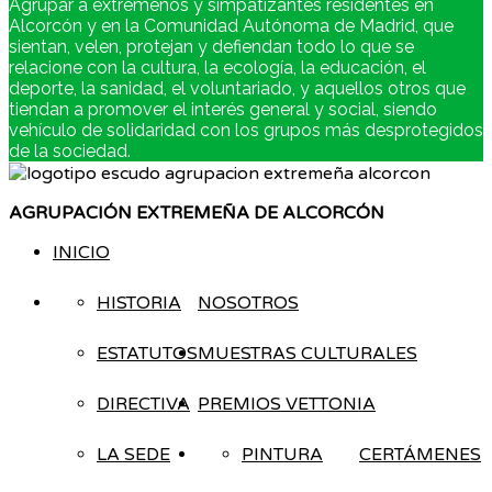
Agrupar a extremeños y simpatizantes residentes en
Alcorcón y en la Comunidad Autónoma de Madrid, que
sientan, velen, protejan y defiendan todo lo que se
relacione con la cultura, la ecología, la educación, el
deporte, la sanidad, el voluntariado, y aquellos otros que
tiendan a promover el interés general y social, siendo
vehículo de solidaridad con los grupos más desprotegidos
de la sociedad.
AGRUPACIÓN EXTREMEÑA DE ALCORCÓN
INICIO
HISTORIA
NOSOTROS
ESTATUTOS
MUESTRAS CULTURALES
DIRECTIVA
PREMIOS VETTONIA
LA SEDE
PINTURA
CERTÁMENES