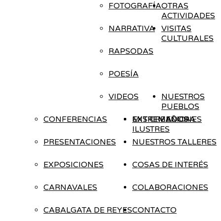
FOTOGRAFÍA
OTRAS
ACTIVIDADES
NARRATIVA
VISITAS
CULTURALES
RAPSODAS
POESÍA
VIDEOS
NUESTROS
PUEBLOS
CONFERENCIAS
EXTREMADURA
EXTREMEÑOS
MIS CREACIONES
ILUSTRES
PRESENTACIONES
NUESTROS TALLERES
EXPOSICIONES
COSAS DE INTERÉS
CARNAVALES
COLABORACIONES
CABALGATA DE REYES
CONTACTO