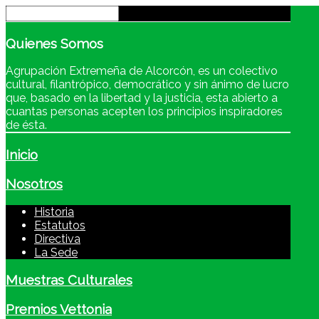
Quienes
Somos
Agrupación Extremeña de Alcorcón, es un colectivo
cultural, filantrópico, democrático y sin ánimo de lucro
que, basado en la libertad y la justicia, esta abierto a
cuantas personas acepten los principios inspiradores
de ésta.
Inicio
Nosotros
Historia
Estatutos
Directiva
La Sede
Muestras Culturales
Premios Vettonia